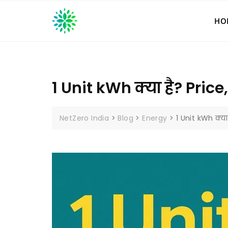
Skip
to
HO
content
1 Unit kWh क्या है? Price
NetZero India
>
Blog
>
Energy
>
1 Unit kWh क्या