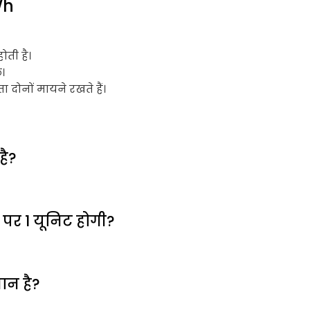
Wh
ोती है।
।
ोनों मायने रखते हैं।
है?
पर 1 यूनिट होगी?
मान है?